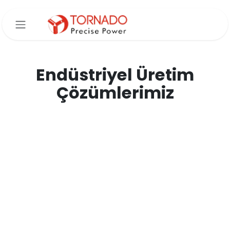
İçereği Atla
Endüstriyel Üretim
Çözümlerimiz