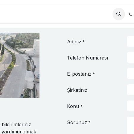
AYFA
Kurumsal
Ürünler
Adınız
*
Telefon Numarası
E-postanız
*
Şirketiniz
Konu
*
Sorunuz
*
bildirimleriniz
ze yardımcı olmak