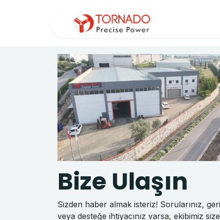
İçereği Atla
ANAS
Bize Ulaşın
Sizden haber almak isteriz! Sorularınız, geri 
veya desteğe ihtiyacınız varsa, ekibimiz si