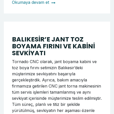
ve uzun ömürlü yapısıyla öne çıkan bu model,
özellikle ağır araç şasi düzeltme işlemlerinde
tercih edilmektedir.
Okumaya devam et
İZMİR ÖDEMİŞ’E WRM 26
CNC JANT TORNA
MAKİNESİ VE TOZ BOYAMA
SİSTEMİ SEVKİYATI
Tornado CNC olarak, WRM 26 model CNC
jant torna makinesi ile jant toz boyama kabini
ve fırın setimizin Ödemiş’teki müşterimize
sevkiyatını başarıyla gerçekleştirdik. Teslimat