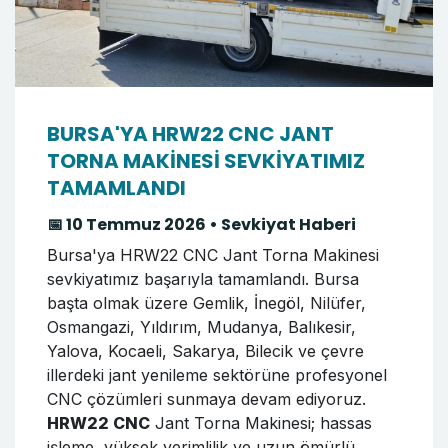
BURSA'YA HRW22 CNC JANT
TORNA MAKİNESİ SEVKİYATIMIZ
TAMAMLANDI
📅 10 Temmuz 2026 • Sevkiyat Haberi
Bursa'ya HRW22 CNC Jant Torna Makinesi
sevkiyatımız başarıyla tamamlandı. Bursa
başta olmak üzere Gemlik, İnegöl, Nilüfer,
Osmangazi, Yıldırım, Mudanya, Balıkesir,
Yalova, Kocaeli, Sakarya, Bilecik ve çevre
illerdeki jant yenileme sektörüne profesyonel
CNC çözümleri sunmaya devam ediyoruz.
HRW22 CNC
Jant Torna Makinesi; hassas
işleme, yüksek verimlilik ve uzun ömürlü