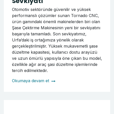
SAMSUN'DAKİ ARSLAN
JANT LASTİK'E TOZ BOYA
FIRINI SETİ SEVKİYATI
Daha önce WRM26 CNC Jant Torna Makinesi
sevkiyatını gerçekleştirdiğimiz Samsun Arslan
Jant Lastik firmasına bu kez, Jant
Elektrostatik Toz Boyama Kabini ve Fırın Seti
teslimatını başarıyla tamamladık. Teslim edilen
sistem, firmanın üretim kapasitesini artırmak
ve kaplama kalitesini üst seviyeye taşımak
amacıyla özel olarak hazırlanmıştır. Sevkiyat
İçeriği: Elektrostatik Toz Boyama Kabini
Endüstriyel Jant Boyama Fırını Tüm süreç,
güvenli paketleme, zamanında teslimat ve
profesyonel hizmet ilkelerine uygun şekilde
yürütülmüştür.