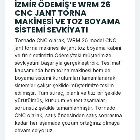
Okumaya devam et
Tornado CNC Şase
Çektirme Makinesi Urfa'ya
Sevkiyatı
Otomotiv sektöründe güvenilir ve yüksek
performanslı çözümler sunan Tornado CNC,
ürün gamındaki önemli makinelerden biri olan
Şase Çektirme Makinesinin yeni bir sevkiyatını
başarıyla tamamladı. Son sevkiyatımız,
Urfa’daki iş ortağımıza yönelik olarak
gerçekleştirilmiştir. Yüksek mukavemetli şase
düzeltme kapasitesi, kullanıcı dostu arayüzü