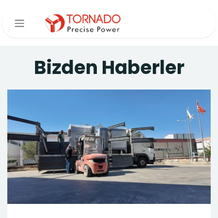
İçereği Atla
Bizden Haberler