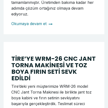
kapsamında hem torna makinesi hem de
boyama sistemi kurulumları tamamlanarak,
sistemler çalışır şekilde müşterimize teslim
edilmiştir. Tüm süreç, planlı ve titiz bir şekilde
yürütülmüş, kurulum ve test aşamaları
sorunsuz şekilde tamamlanmıştır. Tornado
CNC olarak, satış öncesinden satış sonrasına
kadar her aşamada çözüm ortağınız olmaya
devam ediyoruz.
Okumaya devam et
BALIKESİR’E JANT TOZ
BOYAMA FIRINI VE KABİNİ
SEVKİYATI