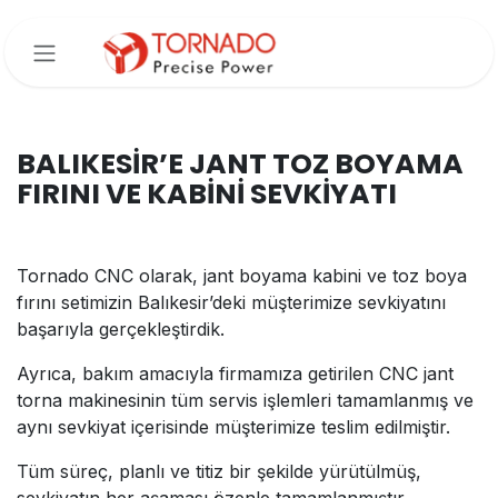
İçereği Atla
BALIKESİR’E JANT TOZ BOYAMA
FIRINI VE KABİNİ SEVKİYATI
Tornado CNC olarak, jant boyama kabini ve toz boya
fırını setimizin Balıkesir’deki müşterimize sevkiyatını
başarıyla gerçekleştirdik.
Ayrıca, bakım amacıyla firmamıza getirilen CNC jant
torna makinesinin tüm servis işlemleri tamamlanmış ve
aynı sevkiyat içerisinde müşterimize teslim edilmiştir.
Tüm süreç, planlı ve titiz bir şekilde yürütülmüş,
sevkiyatın her aşaması özenle tamamlanmıştır.