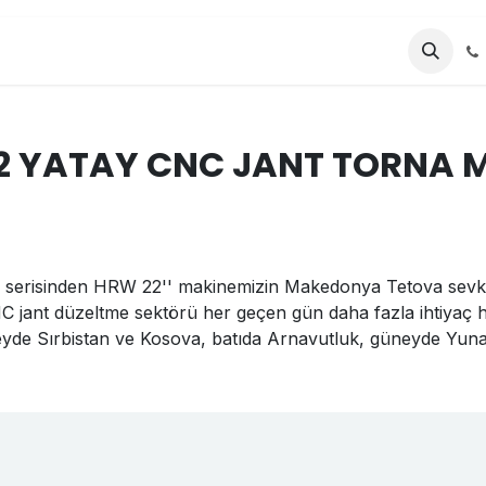
AYFA
Kurumsal
Ürünler
 YATAY CNC JANT TORNA M
 serisinden HRW 22'' makinemizin Makedonya Tetova sevkiy
CNC jant düzeltme sektörü her geçen gün daha fazla ihtiyaç
de Sırbistan ve Kosova, batıda Arnavutluk, güneyde Yuna