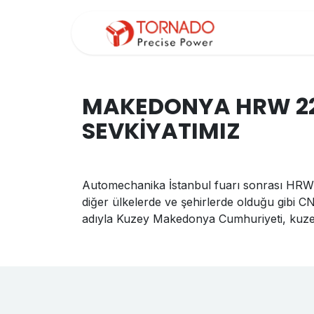
İçereği Atla
ANAS
MAKEDONYA HRW 22
SEVKİYATIMIZ
Automechanika İstanbul fuarı sonrası HRW
diğer ülkelerde ve şehirlerde olduğu gibi 
adıyla Kuzey Makedonya Cumhuriyeti, kuzey