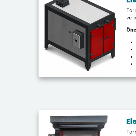
Torn
ve p
Öne
El
Torn