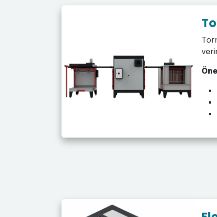
To
Torn
veri
Öne
El