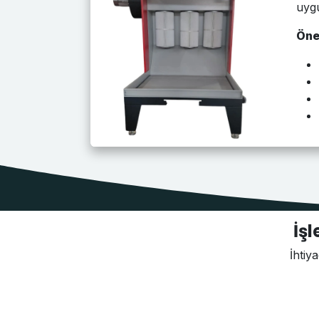
uygu
Öne
İşletmen
İhtiyacınıza 