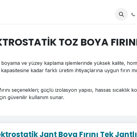
AYFA
Kurumsal
Ürünler
KTROSTATİK TOZ BOYA FIRIN
ant boyama ve yüzey kaplama işlemlerinde yüksek kalite, hom
nt kapasitesine kadar farklı üretim ihtiyaçlarına uygun fırın m
a fırını seçenekleri; güçlü izolasyon yapısı, hassas sıcaklık 
için güvenilir kullanım sunar.
ektrostatik Jant Boya Fırını Tek Jantl