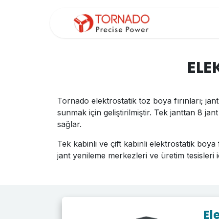
İçereği Atla
ANAS
ELE
Tornado elektrostatik toz boya fırınları; j
sunmak için geliştirilmiştir. Tek janttan 8 ja
sağlar.
Tek kabinli ve çift kabinli elektrostatik boy
jant yenileme merkezleri ve üretim tesisleri 
El