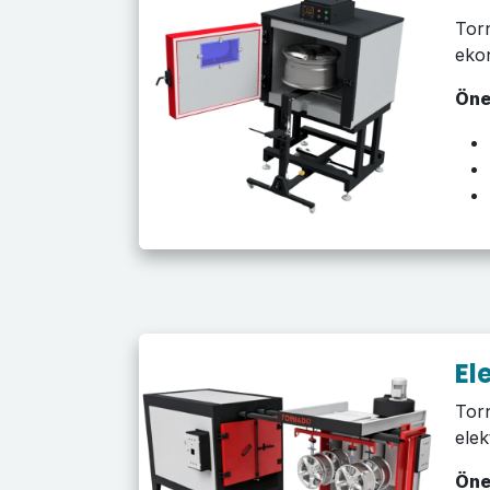
Torn
eko
Öne
El
Torn
elek
Öne