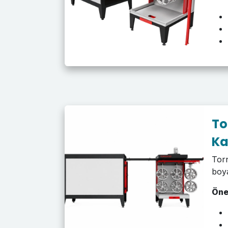
To
Ka
Torn
boya
Öne