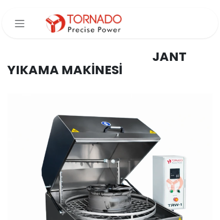
İçereği Atla
JANT
YIKAMA MAKİNESİ