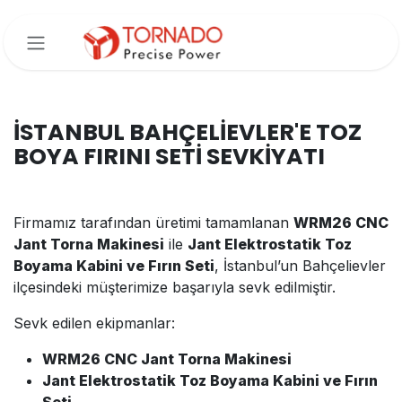
İçereği Atla
İSTANBUL BAHÇELİEVLER'E TOZ
BOYA FIRINI SETİ SEVKİYATI
Firmamız tarafından üretimi tamamlanan
WRM26 CNC
Jant Torna Makinesi
ile
Jant Elektrostatik Toz
Boyama Kabini ve Fırın Seti
, İstanbul’un Bahçelievler
ilçesindeki müşterimize başarıyla sevk edilmiştir.
Sevk edilen ekipmanlar:
WRM26 CNC Jant Torna Makinesi
Jant Elektrostatik Toz Boyama Kabini ve Fırın
Seti