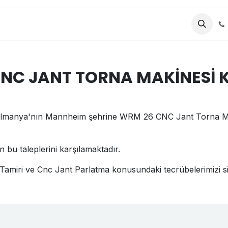
AYFA
Kurumsal
Ürünler
C JANT TORNA MAKİNESİ K
n Almanya'nın Mannheim şehrine WRM 26 CNC Jant Torna 
n bu taleplerini karşılamaktadır.
amiri ve Cnc Jant Parlatma konusundaki tecrübelerimizi siz