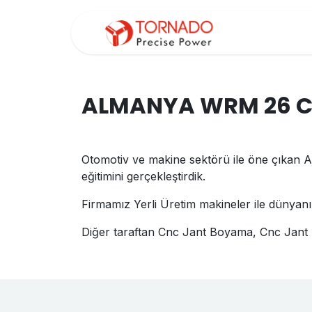
İçereği Atla
ANAS
ALMANYA WRM 26 CN
Otomotiv ve makine sektörü ile öne çıka
eğitimini gerçekleştirdik.
Firmamız Yerli Üretim makineler ile dünyanı
Diğer taraftan Cnc Jant Boyama, Cnc Jant T